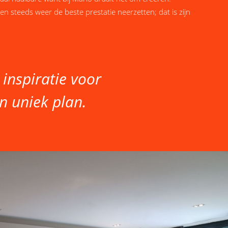
en steeds weer de beste prestatie neerzetten; dat is zijn
s inspiratie voor
n uniek plan.