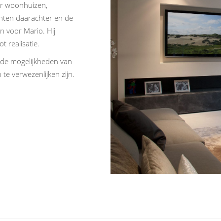
or woonhuizen,
hten daarachter en de
 voor Mario. Hij
t realisatie.
r de mogelijkheden van
te verwezenlijken zijn.