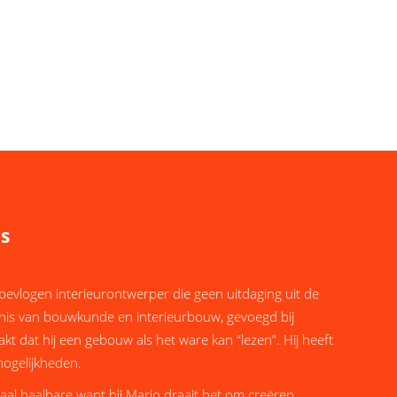
s
bevlogen interieurontwerper die geen uitdaging uit de
is van bouwkunde en interieurbouw, gevoegd bij
kt dat hij een gebouw als het ware kan “lezen”. Hij heeft
mogelijkheden.
aal haalbare want bij Mario draait het om creëren.