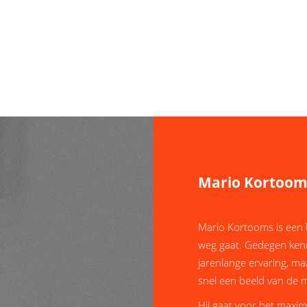
Mario Kortoom
Mario Kortooms is een 
weg gaat. Gedegen kenn
jarenlange ervaring, maa
snel een beeld van de 
Hij gaat voor het maxim